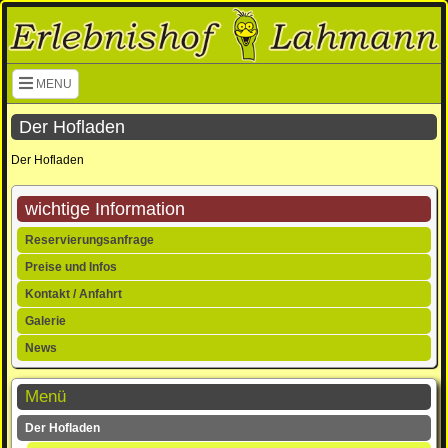
Navigation überspringen
MENU
Der Hofladen
Der Hofladen
wichtige Information
Navigation
Reservierungsanfrage
überspringen
Preise und Infos
Kontakt / Anfahrt
Galerie
News
Menü
Navigation
Der Hofladen
überspringen