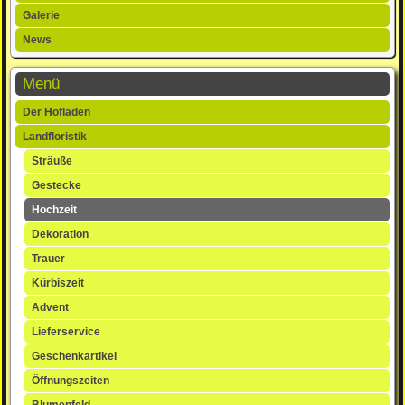
Galerie
News
Menü
Navigation
Der Hofladen
überspringen
Landfloristik
Sträuße
Gestecke
Hochzeit
Dekoration
Trauer
Kürbiszeit
Advent
Lieferservice
Geschenkartikel
Öffnungszeiten
Blumenfeld