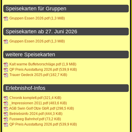
Speisekarten für Gruppen
Gruppen Essen 2026.pdf
(1,3 MiB)
Speisekarten ab 27. Juni 2026
Gruppen Essen 2026.pdf
(1,3 MiB)
weitere Speisekarten
Kalt warme Buffetvorschläge.pdf
(1,9 MiB)
QP Preis Ausstattung 2026.pdf
(539,9 KiB)
Trauer Gedeck 2025.pdf
(182,7 KiB)
Erlebnishof-Infos
Chronik komplett.pdf
(321,4 KiB)
_Impressionen 2011.pdf
(483,6 KiB)
AGB Swin Golf Otze GbR.pdf
(298,5 KiB)
Betriebsinfo 2024.pdf
(444,3 KiB)
Fussweg Bahnhof.pdf
(73,2 KiB)
QP Preis Ausstattung 2026.pdf
(539,9 KiB)