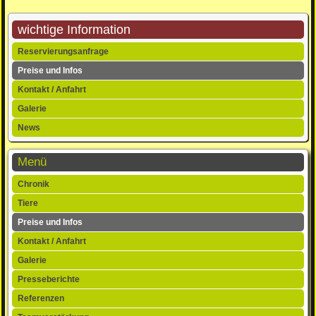
wichtige Information
Navigation
Reservierungsanfrage
überspringen
Preise und Infos
Kontakt / Anfahrt
Galerie
News
Menü
Navigation
Chronik
überspringen
Tiere
Preise und Infos
Kontakt / Anfahrt
Galerie
Presseberichte
Referenzen