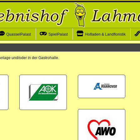
QuasselPalast
SpielPalast
Hofladen & Landfloristik
Anlage und/oder in der Gastrohalle.