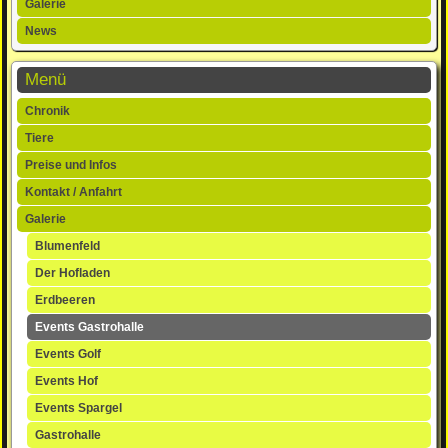
Galerie
News
Menü
Navigation
Chronik
überspringen
Tiere
Preise und Infos
Kontakt / Anfahrt
Galerie
Blumenfeld
Der Hofladen
Erdbeeren
Events Gastrohalle
Events Golf
Events Hof
Events Spargel
Gastrohalle